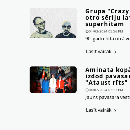
Grupa "Crazy
otro sēriju l
superhitam
04/03/2024 05:56 PM
90. gadu hita otrā ve
Lasīt vairāk
Aminata kopā
izdod pavasa
"Ataust rīts"
04/02/2024 03:23 PM
Jauns pavasara vēst
Lasīt vairāk