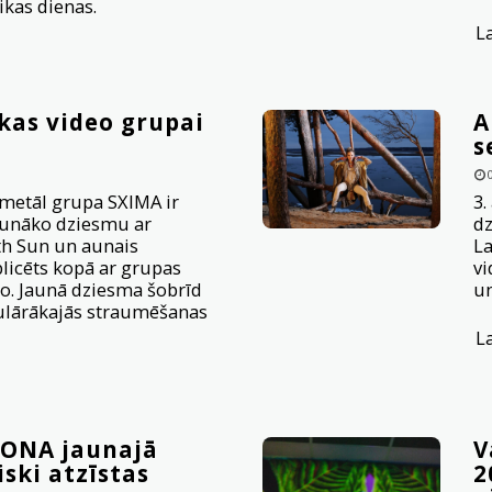
ikas dienas.
L
kas video grupai
A
s
 metāl grupa SXIMA ir
3.
jaunāko dziesmu ar
dz
h Sun un aunais
La
licēts kopā ar grupas
vi
o. Jaunā dziesma šobrīd
u
ulārākajās straumēšanas
L
IONA jaunajā
V
ski atzīstas
2