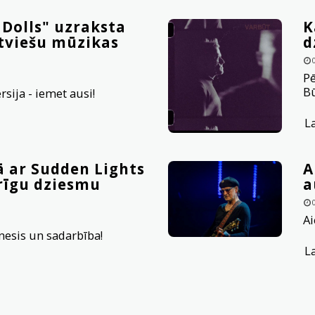
 Dolls" uzraksta
K
atviešu mūzikas
d
Pē
Bū
rsija - iemet ausi!
L
 ar Sudden Lights
A
rīgu dziesmu
a
Ai
nesis un sadarbība!
L