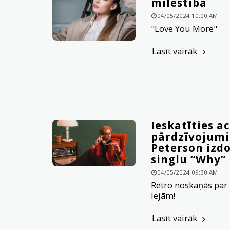
mīlestībā
04/05/2024 10:00 AM
"Love You More"
Lasīt vairāk
Ieskatīties ac
pārdzīvojumi
Peterson izd
singlu “Why”
04/05/2024 09:30 AM
Retro noskaņās par
lejām!
Lasīt vairāk