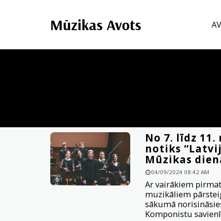
Mūzikas Avots
A
No 7. līdz 11
notiks “Latvi
Mūzikas diena
04/09/2024 08:42 AM
Ar vairākiem pirm
muzikāliem pārstei
sākumā norisināsies
Komponistu savienīb