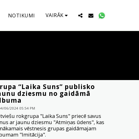
VAIRĀK
NOTIKUMI
rupa “Laika Suns” publisko
aunu dziesmu no gaidāmā
lbuma
04/06/2024 05:54 PM
tviešu rokgrupa "Laika Suns" priecē savus
nus ar jaunu dziesmu "Atmiņas ūdens", kas
 nākamais vēstnesis grupas gaidāmajam
bumam "Imitācija".