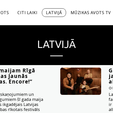
VOTS
CITI LAIKI
LATVIJĀ
MŪZIKAS AVOTS TV
LATVIJĀ
. maijam Rīgā
G
jas Jaunās
j
s. Encore!”
a
atskaņojumiem un
La
gumiem šī gada maija
fa
 ikgadējais Latvijas
ir
as rīkotais festivāls
al