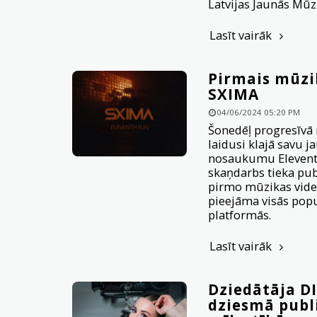
Latvijas Jaunās Mūz
Lasīt vairāk
Pirmais mūzi
SXIMA
04/06/2024 05:20 PM
Šonedēļ progresīvā
laidusi klajā savu 
nosaukumu Elevent
skaņdarbs tieka pub
pirmo mūzikas vide
pieejāma visās pop
platformās.
Lasīt vairāk
Dziedātāja D
dziesmā publi