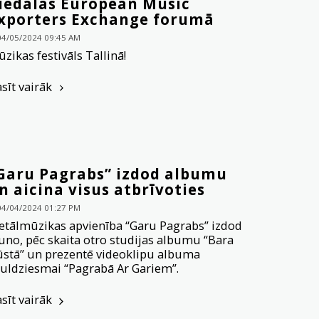
iedalās European Music
xporters Exchange forumā
04/05/2024 09:45 AM
zikas festivāls Tallinā!
asīt vairāk
Garu Pagrabs” izdod albumu
n aicina visus atbrīvoties
04/04/2024 01:27 PM
tālmūzikas apvienība “Garu Pagrabs” izdod
uno, pēc skaita otro studijas albumu “Bara
stā” un prezentē videoklipu albuma
tuldziesmai “Pagrabā Ar Gariem”.
asīt vairāk