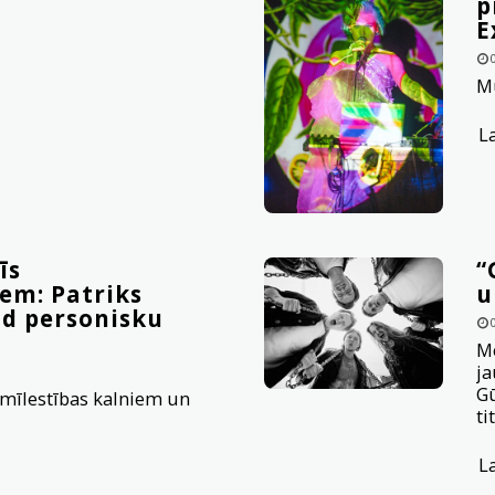
p
E
Mū
L
īs
“
em: Patriks
u
od personisku
Me
ja
Gū
 mīlestības kalniem un
ti
L