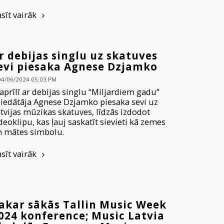
asīt vairāk
r debijas singlu uz skatuves
evi piesaka Agnese Dzjamko
04/06/2024 05:03 PM
 aprīlī ar debijas singlu “Miljardiem gadu”
iedātāja Agnese Dzjamko piesaka sevi uz
tvijas mūzikas skatuves, līdzās izdodot
deoklipu, kas ļauj saskatīt sievieti kā zemes
n mātes simbolu.
asīt vairāk
akar sākās Tallin Music Week
024 konference; Music Latvia