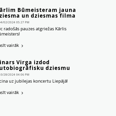
ārlim Būmeisteram jauna
ziesma un dziesmas filma
04/02/2024 05:27 PM
c radošās pauzes atgriežas Kārlis
meisters!
asīt vairāk
inars Virga izdod
utobiogrāfisku dziesmu
03/28/2024 04:06 PM
cina uz jubilejas koncertu Liepājā!
asīt vairāk