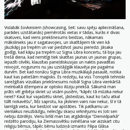
Vislabāk šovkeisiem (showcasing, šeit: savu spēju apliecināšana,
parādes uzstāšanās) piemērotās vietas ir tādas, kurās ir divas
skatuves, kad viens priekšnesums beidzas, nākamais
mākslinieks jau ir sagatavojies, un skatītājiem tik vien kā
jāuzkāpj pa trepēm un var piedzīvot jaunu pieredzi. Jāsaka
godīgi, kad kāpu pa trepēm uz Signa Libra koncertu, tā bija jau
trešā diena, kad nemitīgi tiek skatītas jaunas un jaunas grupas,
iepazīti cilvēki, klausītas paneļdiskusijas un naktis pavadītas
reivojot, nogurums nu jau uzstājīgāk klauvēja pie pagalma
durvīm. Bet kad nonācu Signa Libra muzikālajā pasaulē, notika
kaut kas patiešām maģisks. Es redzēju, ka viss Tonoptik tehniski
sarežģītais vizuālais priekšnesums nobāl Signa Libra vienkāršā
melnbaltā džempera ar optisko ilūziju priekšā. Sākumā man
prāts vēl gribēja skriet uz visām pusēm, “kāpēc tā mūzika nekur
neiet? Kaut kur vajadzētu skriet, jāsteidzas, kaut ko taču atkal
tūlīt nokavēšu”, līdz saprotu, ka jāskrien vairs nav nekur, šī ir tā
laimīgā vieta, kur beidzot var apstāties. Tik patīkamu un
vienlaikus neuzbāzīgu, nelecīgu skaņu virknējumu es ļoti sen
nebiju dzirdējis. Vienu brīdi man tas atgādināja “Dienvidparkā”
redzēto parodiju, ka Ziemassvētku svinēšana var aizskart citu
reliģiju bērnus, tāpēc bērnu ludziņā izmanto Filipa Glāsa