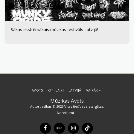
Sākas ekstrēmākais mūzikas festivāls Latvijā!
AVOTS
CITI LAIKI
LATVIJĀ
VAIRĀK
Mūzikas Avots
Autortiesības © 2026 Visas tiesības aizsargātas.
Noteikumi