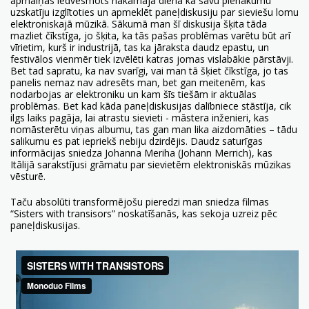
apmaiņas iedvesmots nākamajā dienā kā savu pienākumu
uzskatīju izglītoties un apmeklēt paneļdiskusiju par sieviešu lomu
elektroniskajā mūzikā. Sākumā man šī diskusija šķita tāda
mazliet čīkstīga, jo šķita, ka tās pašas problēmas varētu būt arī
vīrietim, kurš ir industrijā, tas ka jāraksta daudz epastu, un
festivālos vienmēr tiek izvēlēti katras jomas vislabākie pārstāvji.
Bet tad sapratu, ka nav svarīgi, vai man tā šķiet čīkstīga, jo tas
panelis nemaz nav adresēts man, bet gan meitenēm, kas
nodarbojas ar elektroniku un kam šīs tiešām ir aktuālas
problēmas. Bet kad kāda paneļdiskusijas dalībniece stāstīja, cik
ilgs laiks pagāja, lai atrastu sievieti - māstera inženieri, kas
nomāsterētu viņas albumu, tas gan man lika aizdomāties – tādu
salikumu es pat iepriekš nebiju dzirdējis. Daudz saturīgas
informācijas sniedza Johanna Meriha (Johann Merrich), kas
Itālijā sarakstījusi grāmatu par sievietēm elektroniskās mūzikas
vēsturē.
Taču absolūti transformējošu pieredzi man sniedza filmas
“Sisters with transisors” noskatīšanās, kas sekoja uzreiz pēc
paneļdiskusijas.