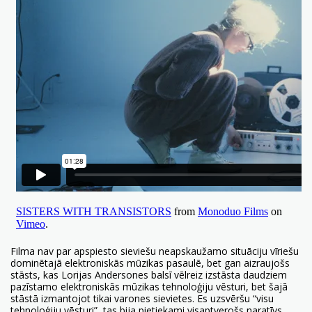
Filma nav par apspiesto sieviešu neapskaužamo situāciju vīriešu
dominētajā elektroniskās mūzikas pasaulē, bet gan aizraujošs
stāsts, kas Lorijas Andersones balsī vēlreiz izstāsta daudziem
pazīstamo elektroniskās mūzikas tehnoloģiju vēsturi, bet šajā
stāstā izmantojot tikai varones sievietes. Es uzsvēršu “visu
tehnoloģiju vēsturi”, tas bija pietiekami visaptverošs naratīvs,