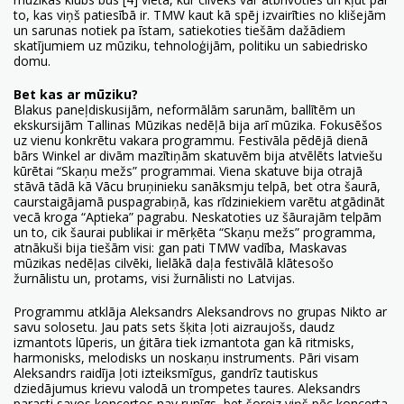
to, kas viņš patiesībā ir. TMW kaut kā spēj izvairīties no klišejām
un sarunas notiek pa īstam, satiekoties tiešām dažādiem
skatījumiem uz mūziku, tehnoloģijām, politiku un sabiedrisko
domu.
Bet kas ar mūziku?
Blakus paneļdiskusijām, neformālām sarunām, ballītēm un
ekskursijām Tallinas Mūzikas nedēļā bija arī mūzika. Fokusēšos
uz vienu konkrētu vakara programmu. Festivāla pēdējā dienā
bārs Winkel ar divām mazītiņām skatuvēm bija atvēlēts latviešu
kūrētai “Skaņu mežs” programmai. Viena skatuve bija otrajā
stāvā tādā kā Vācu bruņinieku sanāksmju telpā, bet otra šaurā,
caurstaigājamā puspagrabiņā, kas rīdziniekiem varētu atgādināt
vecā kroga “Aptieka” pagrabu. Neskatoties uz šāurajām telpām
un to, cik šaurai publikai ir mērķēta “Skaņu mežs” programma,
atnākuši bija tiešām visi: gan pati TMW vadība, Maskavas
mūzikas nedēļas cilvēki, lielākā daļa festivālā klātesošo
žurnālistu un, protams, visi žurnālisti no Latvijas.
Programmu atklāja Aleksandrs Aleksandrovs no grupas Nikto ar
savu solosetu. Jau pats sets šķita ļoti aizraujošs, daudz
izmantots lūperis, un ģitāra tiek izmantota gan kā ritmisks,
harmonisks, melodisks un noskaņu instruments. Pāri visam
Aleksandrs raidīja ļoti izteiksmīgus, gandrīz tautiskus
dziedājumus krievu valodā un trompetes taures. Aleksandrs
parasti savos koncertos nav runīgs, bet šoreiz viņš pēc koncerta