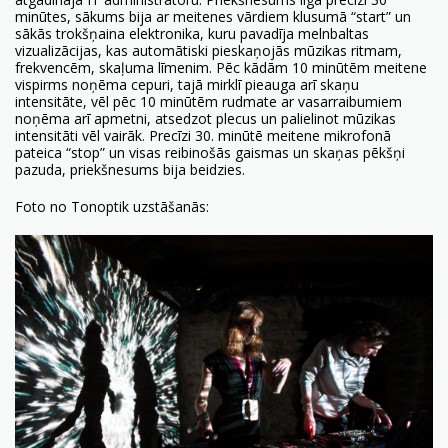
minūtes, sākums bija ar meitenes vārdiem klusumā “start” un
sākās trokšņaina elektronika, kuru pavadīja melnbaltas
vizualizācijas, kas automātiski pieskaņojās mūzikas ritmam,
frekvencēm, skaļuma līmenim. Pēc kādām 10 minūtēm meitene
vispirms noņēma cepuri, tajā mirklī pieauga arī skaņu
intensitāte, vēl pēc 10 minūtēm rudmate ar vasarraibumiem
noņēma arī apmetni, atsedzot plecus un palielinot mūzikas
intensitāti vēl vairāk. Precīzi 30. minūtē meitene mikrofonā
pateica “stop” un visas reibinošās gaismas un skaņas pēkšņi
pazuda, priekšnesums bija beidzies.
Foto no Tonoptik uzstāšanās: