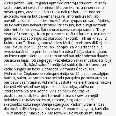
kurus pazīsti. Bāru regulāri apmeklē ārzemju studenti, reizēm
tajā notiek arī seksuālo minoritāšu pasākumi, un interesants
novērojums, aizvien biežāk cilvēki nāk uz bāru, bet nedzer
alkoholu, viņi varbūt paņems tēju vai limonādi un ļoti labi
pavadīs vakaru, klausoties muzicējošas grupas un sarunājoties,
un tie vairs nav nekādi eksotiski izņēmumi, bet pilnīgi normāls
bāra lietošanas veids. Šai sarunai uzreiz sekoja saruna “Dirty
Years of Dancing – from post-soviet to fluid future” (Deju netīrie
gadi, no pēcpadomijas uz plūstošo nākotni). Tallinas krievu (DJ
Kuldon) un Tallinas igauņu (Anders Melts) izcelsmes dīdžeji, kas
īpaši aktuāli bija 90. gados, abi lepojas, ka viņu disenes bija
revolucionāras, jo pirmās, uz kurām nāca līdzīgs skaits igauņu
un krievu apmeklētāju. Līdz tam un vēl pat līdz šodienai daudzi
pasākumi bijuši ļoti segregēti. Pat elektroniskās mūzikas stili bija
skaidri sadalīti, kādā valodā runājošai subkultūrai ir transs, un
kādai bungas un bass. Lietuvietis Vidmants Čepkausks
(Vidmantas Čepkauskas) pārspridzināja šo 90. gadu nostalģijas
burbuli, sakot, ka viņam nav nekādu pārspīlēti pozitīvu atmiņu
par deviņdesmitajiem. Vidmants uzskata, ka elektroniskā mūzika
Lietuvā vēl nekad nav bijusi tik daudzveidīga, aktīva un
interesanta, kā tā ir šobrīd. Viņš arī necik nejūtas kā
postpadomju cilvēks, viņš to neattiecina uz sevi un nejūt
nekādas kulturālās saites ar, teiksim, Kirgizstānu. Šāds
skatpunkts uzkurināja Dānijā uzaugušo Padomju Savienības
diplomāta dēlu Stepanu Kazarjanu (Stepan Kazaryan), kurš rīko
TMW analogu Maskavā – Moscow Music week un muzikāli