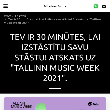
Mūzikas Avots
Avots
Festivāli
Tev ir 30 minūtes, lai izstāstītu savu stāstu! Atskats uz "Tallinn
Music Week 2021".
TEV IR 30 MINŪTES, LAI
IZSTĀSTĪTU SAVU
STĀSTU! ATSKATS UZ
"TALLINN MUSIC WEEK
2021".