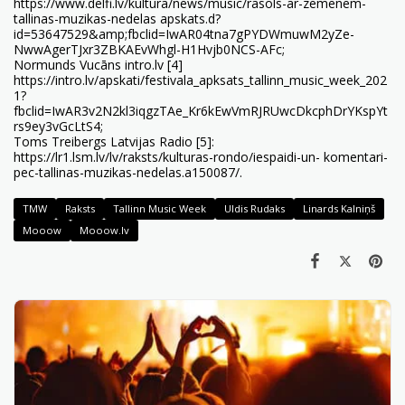
https://www.delfi.lv/kultura/news/music/rasols-ar-zemenem-
tallinas-muzikas-nedelas apskats.d?
id=53647529&amp;fbclid=IwAR04tna7gPYDWmuwM2yZe-
NwwAgerTJxr3ZBKAEvWhgl-H1Hvjb0NCS-AFc
;
Normunds Vucāns intro.lv [4]
https://intro.lv/apskati/festivala_apksats_tallinn_music_week_202
1?
fbclid=IwAR3v2N2kl3iqgzTAe_Kr6kEwVmRJRUwcDkcphDrYKspYt
rs9ey3vGcLtS4
;
Toms Treibergs Latvijas Radio [5]:
https://lr1.lsm.lv/lv/raksts/kulturas-rondo/iespaidi-un- komentari-
pec-tallinas-muzikas-nedelas.a150087/
.
TMW
Raksts
Tallinn Music Week
Uldis Rudaks
Linards Kalniņš
Mooow
Mooow.lv