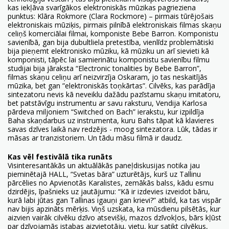
kas iekļāva svarīgākos elektroniskās mūzikas pagrieziena
punktus: Klāra Rokmore (Clara Rockmore) – pirmais tūrējošais
elektroniskais mūziķis, pirmais pilnībā elektroniskais filmas skaņu
celiņš komerciālai filmai, komponiste Bebe Barron. Komponistu
savienībā, gan bija dubultliela pretestība, vienlīdz problemātiski
bija pieņemt elektronisko mūziku, kā mūziku un arī sievieti kā
komponisti, tāpēc lai samierinātu komponistu savienību filmu
studijai bija jāraksta “Electronic tonalities by Bebe Barron”,
filmas skaņu celiņu arī neizvirzīja Oskaram, jo tas neskaitījās
mūzika, bet gan ”elektroniskās toņkārtas”. Cilvēks, kas parādīja
sintezatoru nevis kā neveiklu dažādu pazīstamu skaņu imitatoru,
bet patstāvīgu instrumentu ar savu raksturu, Vendija Karlosa
pārdeva miljoniem “Switched on Bach” ierakstu, kur izpildīja
Baha skaņdarbus uz instrumenta, kuru Bahs tāpat kā klavieres
savas dzīves laikā nav redzējis - moog sintezatora. Lūk, tādas ir
māsas ar tranzistoriem. Un tādu māsu filmā ir daudz.
Kas vēl festivālā tika runāts
Visinteresantākās un aktuālākās paneļdiskusijas notika jau
pieminētajā HALL, “Svetas bāra” uzturētājs, kurš uz Tallinu
pārcēlies no Apvienotās Karalistes, zemākās balss, kādu esmu
dzirdējis, īpašnieks uz jautājumu: “Kā ir izdevies izveidot bāru,
kurā labi jūtas gan Tallinas igauņi gan krievi?” atbild, ka tas vispār
nav bijis apzināts mērķis. Viņš uzskata, ka mūsdienu pilsētās, kur
aizvien vairāk cilvēku dzīvo atsevišķi, mazos dzīvokļos, bārs kļūst
par dzīvojamās istabas aizvietotāju, vietu, kur satikt cilvēkus,