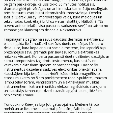
beigām paskaidroja, ka viss tikko 30 minūtēs notikušais,
dramaturģiski pilnvērtīgais un ar himnisku kulmināciju noslēgtais
priekšnesums esot bijusi ideomātiskā improvizācija. Dereka
Beilija (Derek Bailey) improvizācijas veids, kurā melodijas un
teksti rodas konkrētajā brīdī uz vietas, skatītāju klātbūtnē. “Es
atveru acis un ielaižu visu pasaules sarkasmu sevī,” pa taisno no
zemapziņas klausītājiem dziedāja Aleksandrovs.
Turpinājumā pagrabiņā savus daudzus desmitus elektroierīču
bija uz galda lielā mudžeklī sakrāvis duets no Itālijas L’impero
della Luce, kurā kopā ar puisi spēlēja meitene, kas iepriekš bija
prezentējusi savu grāmatu par sieviešu lomu elektroniskās
mūzikas vēsturē. Koncerta pustumsā dueta dalībnieki uzstājās ar
serbu komponistes izgudrotu instrumentu, kas sastāv no
vairākām elektriskām spolēm ar pastiprinātāju. Tuvinot šo
instrumentus dažādiem sadzīves elektronikas priekšmetiem,
klausītājiem bija iespēja sadzirdēt, kādu elektromagnētisko
starojumu katrs no šiem priekšmetiem rada. Spuldzītei, mazam
lampu televizoram, ventilatoram un elektriskajiem mūzikas
instrumentiem, katram ir unikāls elektomagnētiskais starojums,
un klausītājs izmantojot dzirdi tuvināti apgūst jaunu, līdz šim
nepiemitušu maņu.
Tonoptik no Krievijas bija ļoti gatavojušies. Meitene tērpta
melnā un ar lielu melnu platmali pāri acīm, čalis hudijā
atgādināja IT administratoru. Priekšnesums ilga precīzi 30