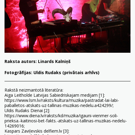
Raksta autors: Linards Kalniņš
Fotogrāfijas: Uldis Rudaks (privātais arhīvs)
Rakstā neizmantotā literatūra:
Aiga Leitholde Latvijas Sabiedriskajam medijam [1]:
https://www.lsm.lv/raksts/kultura/muzika/pastradat-lai-labi-
paballetos-atskats-uz-tallinas-muzikas-nedelu.a424299/
;
Uldis Rudaks Dienai [2]:
https://www.diena.lv/raksts/kd/muzika/igauni-vienmer-soli-
prieksa.-kaitinosi-bet-fakts.-atskats-uz-tallinas-muzikas-nedelu-
14269016
;
Kaspars Zaviļevskis delfiem.lv [3]: