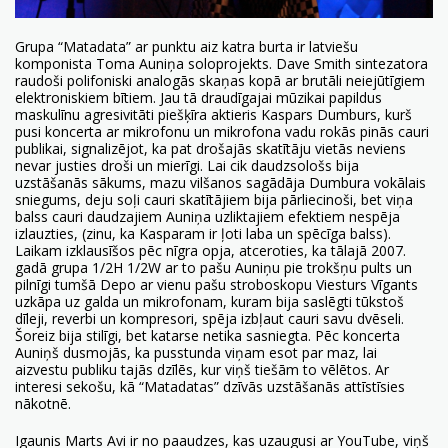
Grupa “Matadata” ar punktu aiz katra burta ir latviešu
komponista Toma Auniņa soloprojekts. Dave Smith sintezatora
raudoši polifoniski analogās skaņas kopā ar brutāli neiejūtīgiem
elektroniskiem bītiem. Jau tā draudīgajai mūzikai papildus
maskulīnu agresivitāti piešķīra aktieris Kaspars Dumburs, kurš
pusi koncerta ar mikrofonu un mikrofona vadu rokās pinās cauri
publikai, signalizējot, ka pat drošajās skatītāju vietās neviens
nevar justies droši un mierīgi. Lai cik daudzsološs bija
uzstāšanās sākums, mazu vilšanos sagādāja Dumbura vokālais
sniegums, deju soļi cauri skatītājiem bija pārliecinoši, bet viņa
balss cauri daudzajiem Auniņa uzliktajiem efektiem nespēja
izlauzties, (zinu, ka Kasparam ir ļoti laba un spēcīga balss).
Laikam izklausīšos pēc nīgra opja, atceroties, ka tālajā 2007.
gadā grupa 1/2H 1/2W ar to pašu Auniņu pie trokšņu pults un
pilnīgi tumšā Depo ar vienu pašu stroboskopu Viesturs Vīgants
uzkāpa uz galda un mikrofonam, kuram bija saslēgti tūkstoš
dīleji, reverbi un kompresori, spēja izbļaut cauri savu dvēseli.
Šoreiz bija stilīgi, bet katarse netika sasniegta. Pēc koncerta
Auniņš dusmojās, ka pusstunda viņam esot par maz, lai
aizvestu publiku tajās dzīlēs, kur viņš tiešām to vēlētos. Ar
interesi sekošu, kā “Matadatas” dzīvās uzstāšanās attīstīsies
nākotnē.
Igaunis Marts Avi ir no paaudzes, kas uzaugusi ar YouTube, viņš