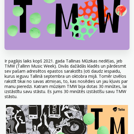
Ir pagājis laiks kopš 2021. gada Tallinas Mūzikas nedēļas, jeb
TMW (Tallinn Music Week). Divās dažādās kladēs un pārdesmit
sev pašam adresētos epastos sarakstīts ļoti daudz iespaidu,
kurus ieguvu Tallinā septembra un oktobra mijā. Tomēr izvēlos
rakstīt tikai no savas atmiņas, to, kas nosēdies un jau kļuvis par
manu pieredzi. Katram mūziķim TMW bija dotas 30 minūtes, lai
izstāstītu savu stāstu. Es jums 30 minūtēs izstāstīšu savu TMW
stāstu.