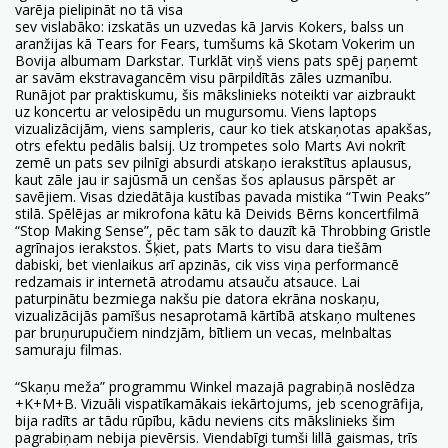
varēja pielipināt no tā visa
sev vislabāko: izskatās un uzvedas kā Jarvis Kokers, balss un
aranžijas kā Tears for Fears, tumšums kā Skotam Vokerim un
Bovija albumam Darkstar. Turklāt viņš viens pats spēj paņemt
ar savām ekstravagancēm visu pārpildītās zāles uzmanību.
Runājot par praktiskumu, šis mākslinieks noteikti var aizbraukt
uz koncertu ar velosipēdu un mugursomu. Viens laptops
vizualizācijām, viens sampleris, caur ko tiek atskaņotas apakšas,
otrs efektu pedālis balsij. Uz trompetes solo Marts Avi nokrīt
zemē un pats sev pilnīgi absurdi atskaņo ierakstītus aplausus,
kaut zāle jau ir sajūsmā un cenšas šos aplausus pārspēt ar
savējiem. Visas dziedātāja kustības pavada mistika “Twin Peaks”
stilā. Spēlējas ar mikrofona kātu kā Deivids Bērns koncertfilmā
“Stop Making Sense”, pēc tam sāk to dauzīt kā Throbbing Gristle
agrīnajos ierakstos. Šķiet, pats Marts to visu dara tiešām
dabiski, bet vienlaikus arī apzinās, cik viss viņa performancē
redzamais ir internetā atrodamu atsauču atsauce. Lai
paturpinātu bezmiega nakšu pie datora ekrāna noskaņu,
vizualizācijās pamīšus nesaprotamā kārtībā atskaņo multenes
par bruņurupučiem nindzjām, bītliem un vecas, melnbaltas
samuraju filmas.
“Skaņu meža” programmu Winkel mazajā pagrabiņā noslēdza
+K+M+B. Vizuāli vispatīkamākais iekārtojums, jeb scenogrāfija,
bija radīts ar tādu rūpību, kādu neviens cits mākslinieks šim
pagrabiņam nebija pievērsis. Viendabīgi tumši lillā gaismas, trīs