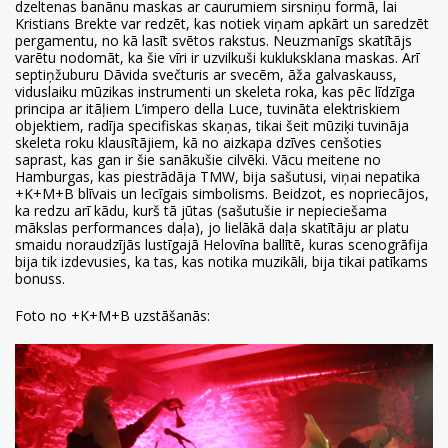
dzeltenas banānu maskas ar caurumiem sirsniņu formā, lai
Kristians Brekte var redzēt, kas notiek viņam apkārt un saredzēt
pergamentu, no kā lasīt svētos rakstus. Neuzmanīgs skatītājs
varētu nodomāt, ka šie vīri ir uzvilkuši kukluksklana maskas. Arī
septiņžuburu Dāvida svečturis ar svecēm, āža galvaskauss,
viduslaiku mūzikas instrumenti un skeleta roka, kas pēc līdzīga
principa ar itāļiem L’impero della Luce, tuvināta elektriskiem
objektiem, radīja specifiskas skaņas, tikai šeit mūziķi tuvināja
skeleta roku klausītājiem, kā no aizkapa dzīves cenšoties
saprast, kas gan ir šie sanākušie cilvēki. Vācu meitene no
Hamburgas, kas piestrādāja TMW, bija sašutusi, viņai nepatika
+K+M+B blīvais un lecīgais simbolisms. Beidzot, es nopriecājos,
ka redzu arī kādu, kurš tā jūtas (sašutušie ir nepieciešama
mākslas performances daļa), jo lielākā daļa skatītāju ar platu
smaidu noraudzījās lustīgajā Helovīna ballītē, kuras scenogrāfija
bija tik izdevusies, ka tas, kas notika muzikāli, bija tikai patīkams
bonuss.
Foto no +K+M+B uzstāšanās: