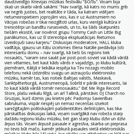
daudzveidīgo Krievijas mūzikas festivālu ”БОЛЬ”. Viņam bija
skaļi un skarbi vārdi sakāmi: “Nav svarīgi, kā katrs no mums grib
vai negrib justies, bet realitāte ir tāda, ka katram vidējam
rietumeiropietiem joprojām viss, kas ir uz Austrumiem no
Vācijas robežas ir tikai neizglītoti urlas, kuru vienīgā kultūra ir
treniņtērpi un bandītu runasveids, un to, ka šāds skatpunkts
tiešām eksistē, var novērot grupu Tommy Cash un Little Big
panākumos, kas uz šī stereotipa ekspluatācijas Rietumos
izveidojuši savu karjeru.” Diskusijas moderatore, HALL kluba
vadītāja, igauņu un itāļu izcelsmes Elena Natāle piedāvāja ļoti
interesantu domu – nav svarīgi, kā tieši šis reģions tiek
nosaukts, “varam sevi saukt par post-post-soviet vai kādā vārdā
vien vēlamies, bet kaut kāds vārds ir vajadzīgs, jo klubu kultūrā,
piemēram, Itālijā ir liekāka iespēja ka Tev nozags mobilo
telefonu nekā izdzirdēsi svaigu un aizraujošu elektronisko
mūziku, kamēr tas, kas notiek Baltijas valstīs, Maskavā,
Sanktpēterburgā, Austrumeiropā, šobrīd ir pārāk interesants, lai
to kaut kādā vārdā tomēr nenosauktu.” Biit Me Riga Record
Store, plašu veikalu Rīgā, un arī Tallinā, pārstāvis DJ Charch no
Gruzijas, kurš dzimis jau krietni pēc Padomju Savienības
sabrukuma, vispār nespēj un nemaz necenšas izsekot
sarežģītajām politiskajām pašidentitātes definīcijām, kas tika
pārskatītas diskusijas laikā, viņam svarīgākā nav robeža starp
dažādu reģionu klubu mūziku, bet gan starp klubu dzīvi un dzīvi
ārpus tās. Viņam ārpusē pasaule ir agresīva, skarba un pieprasa
no tevis būt mačo, kamēr jebkurā pasaules vietā elektroniskās
mūzikas klubs būs [4] vieta, kur cilvēks var atbrīvoties un kļūt par