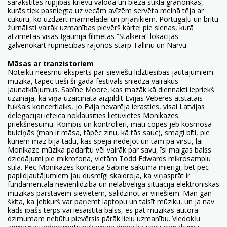
sarakstītās rupjības krievu valodā un biezā stikla graņonkas,
kurās tiek pasniegta uz vecām avīzēm servēta melnā tēja ar
cukuru, ko uzdzert marmelādei un prjaņikiem. Portugāļu un britu
žurnālisti vairāk uzmanības pievērš kartei pie sienas, kurā
atzīmētas visas Igaunijā filmētās “Stalkera” lokācijas –
galvenokārt rūpniecības rajonos starp Tallinu un Narvu.
Māsas ar tranzistoriem
Noteikti neesmu eksperts par sieviešu līdztiesības jautājumiem
mūzikā, tāpēc tieši šī gada festivāls sniedza vairākus
jaunatklājumus. Sabīne Moore, kas mazāk kā diennakti iepriekš
uzzināja, ka viņa uzaicināta aizpildīt Evijas Vēberes atstātais
tukšais koncertlaiks, jo Evija nevarēja ierasties, visai Latvijas
delegācijai ieteica noklausīties lietuvietes Monikazes
priekšnesumu. Kompis un kontrolieri, mati copēs jeb kosmosa
bulciņās (man ir māsa, tāpēc zinu, kā tās sauc), smagi bīti, pie
kuriem maz bija tādu, kas spēja nedejot un tam pa virsu, lai
Monikaze mūzika padarītu vēl vairāk par savu, īsi maigas balss
dziedājumi pie mikrofona, vietām Todd Edwards mikrosamplu
stilā. Pēc Monikazes koncerta Sabīne sākumā mierīgi, bet pēc
papildjautājumiem jau dusmīgi skaidroja, ka viņasprāt ir
fundamentāla nevienlīdzība un nelabvēlīga situācija elektroniskās
mūzikas pārstāvēm sievietēm, salīdzinot ar vīriešiem. Man gan
šķita, ka jebkurš var paņemt laptopu un taisīt mūziku, un ja nav
kāds īpašs tērps vai iesaistīta balss, es pat mūzikas autora
dzimumam nebūtu pievērsis pārāk lielu uzmanību. Viedokļu