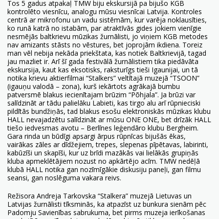
Tos 5 gadus atpakaļ TMW biju ekskursijā pa bijušo KGB
kontrolēto viesnīcu, analogu mūsu viesnīcai Latvija. Kontroles
centrā ar mikrofonu un vadu sistēmām, kur varēja noklausīties,
ko runā katrā no istabām, par atraktīvās gides jokiem vienīgie
nesmējās baltkrievu mūzikas žurnālisti, jo viņiem KGB metodes
nav amizants stāsts no vēstures, bet joprojām ikdiena. Toreiz
man vēl nebija nekāda priekštata, kas notiek Baltkrievijā, tagad
jau mazliet ir. Arī šī gada festivālā žurnālistiem tika piedāvāta
ekskursija, kaut kas eksotisks, raksturīgs tieši Igaunijai, un tā
notika krievu aktierfilmai “Stalkers” veltītajā muzejā “TSOON”
(igauņu valodā – zona), kurš iekārtots agrākajā bumbu
patversmē blakus iecienītajam brūzim “Põhjala”. Ja brūzi var
salīdzināt ar tādu palielāku Labieti, kas tirgo alu arī rūpnieciski
pildītās bundžiņās, tad blakus esošu elektroniskās mūzikas klubu
HALL nevajadzētu salīdzināt ar mūsu ONE ONE, bet drīzāk HALL
tiešo iedvesmas avotu – Berlīnes leģendāro klubu Bergheim.
Gara rinda un būdīgi apsargi ārpus rūpnīcas bijušās ēkas,
vairākas zāles ar dīdžejiem, trepes, slepenas pīpētavas, labirinti,
kabūzīši un skapīši, kur uz brīdi mazākās vai lielākās grupiņās
kluba apmeklētājiem nozust no apkārtējo acīm. TMW nedēļā
klubā HALL notika gan nozīmīgākie diskusiju paneļi, gan filmu
seansi, gan noslēguma vakara reivs.
Režisora Andreja Tarkovska “Stalkera” muzejā Lietuvas un
Latvijas žurnālisti tīksminās, ka atpazīst uz bunkura sienām pēc
Padomju Savienības sabrukuma, bet pirms muzeja ierīkošanas