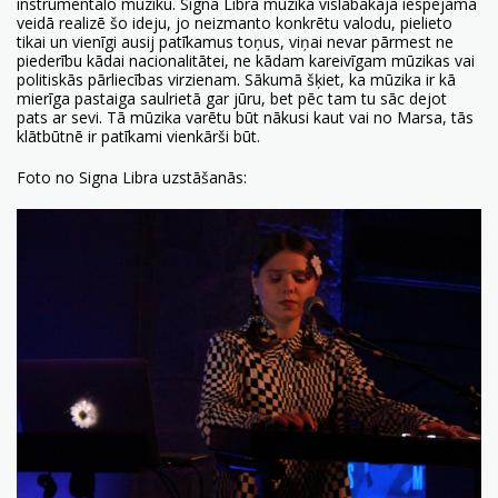
instrumentālo mūziku. Signa Libra mūzika vislabākajā iespējamā
veidā realizē šo ideju, jo neizmanto konkrētu valodu, pielieto
tikai un vienīgi ausij patīkamus toņus, viņai nevar pārmest ne
piederību kādai nacionalitātei, ne kādam kareivīgam mūzikas vai
politiskās pārliecības virzienam. Sākumā šķiet, ka mūzika ir kā
mierīga pastaiga saulrietā gar jūru, bet pēc tam tu sāc dejot
pats ar sevi. Tā mūzika varētu būt nākusi kaut vai no Marsa, tās
klātbūtnē ir patīkami vienkārši būt.
Foto no Signa Libra uzstāšanās: