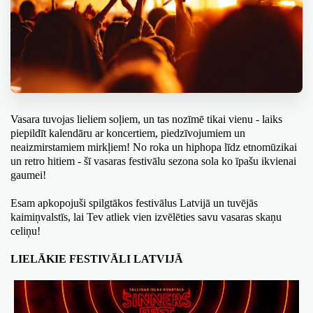
Vasara tuvojas lieliem soļiem, un tas nozīmē tikai vienu - laiks 
piepildīt kalendāru ar koncertiem, piedzīvojumiem un 
neaizmirstamiem mirkļiem! No roka un hiphopa līdz etnomūzikai 
un retro hitiem - šī vasaras festivālu sezona sola ko īpašu ikvienai 
gaumei!
Esam apkopojuši spilgtākos festivālus Latvijā un tuvējās 
kaimiņvalstīs, lai Tev atliek vien izvēlēties savu vasaras skaņu 
celiņu!
LIELĀKIE FESTIVĀLI LATVIJĀ