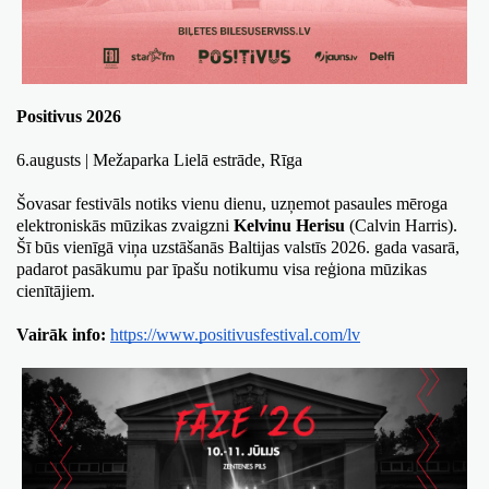
Positivus 2026
6.augusts | Mežaparka Lielā estrāde, Rīga
Šovasar festivāls notiks vienu dienu, uzņemot pasaules mēroga 
elektroniskās mūzikas zvaigzni 
Kelvinu Herisu
 (Calvin Harris). 
Šī būs vienīgā viņa uzstāšanās Baltijas valstīs 2026. gada vasarā, 
padarot pasākumu par īpašu notikumu visa reģiona mūzikas 
cienītājiem. 
Vairāk info:
https://www.positivusfestival.com/lv