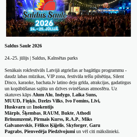
Saldus Saule 2026
24.-25. jūlijs | Saldus, Kalnsētas parks
Senākais rokfestivāls Latvijā atgriežas ar bagātīgu programmu - 
daudz labas mūzikas, VIP zona, festivāla telšu pilsētiņa, Silent 
Disco, karaoke, bachata.lv latino deju grīda, atrakcijas, gadatirgus 
un kopābūšanas sajūta un dzīves svinēšanas atmosfēra. Uz 
skatuves kāps 
Alum Alu
, 
Indygo
, 
Laika Suns, 
MUUD, 
Fiņķis
, 
Dzelzs Vilks
, 
Ivo Fomins, Līvi, 
Huskvarn 
un 
Inokentijs 
Mārpls
, 
Šķembas
, 
RAUM
, 
Bukte
, 
Athodi 
Brīnumzemē,
Pirmais Kurss, 
R.A.P.
, 
Miks 
Galvanovskis
, 
Fēlikss Ķiģelis
, 
Skyforger
, 
Garu 
Pagrabs
, 
Pienvedēja Piedzīvojumi
 un vēl citi mākslinieki.