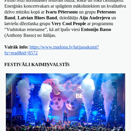
Pirmo reizi norisināsies festivāls blūza, R&B un roka cienītājiem. 
Enerģisks koncertvakars ar spilgtiem māksliniekiem un kvalitatīvu 
dzīvo mūziku kopā ar
 Ivaru Pētersonu
 un grupu 
Petersons 
Band
, 
Latvian Blues Band
, dziedātāju 
Aiju Andrejevu
 un 
latviešu džezfanka grupu 
Very Cool People
 ar programmu 
“Vudstokas renesanse”, kā arī īpašo viesi 
Entoniju Basso
(Anthony Basso) no Itālijas.
Vairāk info:
https://www.madona.lv/lat/pasakumi?
fu=read&id=8572
FESTIVĀLI KAIMIŅVALSTĪS