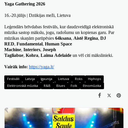
Yaga Gathering 2026
16.-20.jūlijs | Dzūkijas meži, Lietuva
Leģendārs brīvdabas festivāls, kur daudzveidīgā elektroniskā 
mūzika sastop mākslu, jogu, radošumu un kopienas garu. Par 
mūzikas skaņām parūpēsies 
64ksana
, 
Aistė Regina
, 
DJ 
RED
, 
Fundamental
, 
Human Space 
Machine
, 
Interiors
, 
Joseph 
Tagliabue
, 
Kohra
, 
Laima
Adelaide
 un vēl citi mākslinieki.
Vairāk info: 
https://yaga.lt/
Festivāli
Latvija
Igaunija
Lietuva
Roks
Hiphops
Elektroniskā mūzika
R&B
Blues
Folk
Etnomūzika