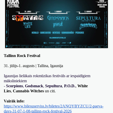
Tallinn Rock Festival
31. jūlijs-1. augusts | Tallina, Igaunija
Igaunijas lielākais rokmūzikas festivāls ar iespaidīgiem 
māksliniekiem 
- 
Scorpions
, 
Godsmack
, 
Sepultura
, 
P.O.D.
, 
White 
Lies
, 
Cannabis Witches 
un citi.
Vairāk info:
https://www.bilesuserviss.lv/biletes/2ANQYBYZCU/2-paeva-
days-31-07-1-08-tallinn-rock-festival-2026