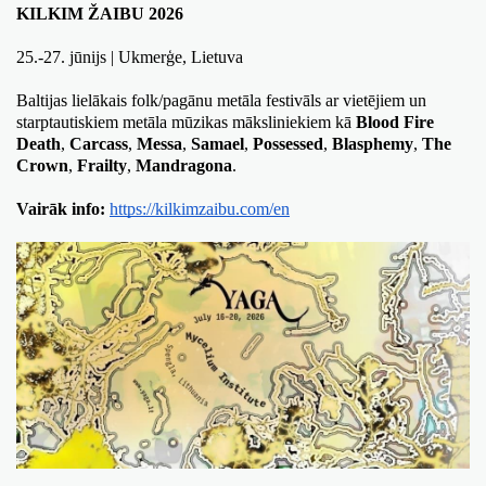
KILKIM ŽAIBU 2026
25.-27. jūnijs | Ukmerģe, Lietuva
Baltijas lielākais folk/pagānu metāla festivāls ar vietējiem un 
starptautiskiem metāla mūzikas māksliniekiem kā 
Blood Fire 
Death
, 
Carcass
, 
Messa
, 
Samael
, 
Possessed
, 
Blasphemy
, 
The 
Crown
, 
Frailty
, 
Mandragona
.
Vairāk info:
https://kilkimzaibu.com/en