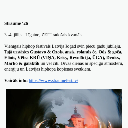
Straume ‘26
3.-4. jūlijs | Līgatne, ZEIT radošais kvartāls
Vienīgais hiphop festivāls Latvijā šogad svin piecu gadu jubileju. 
Tajā uzstāsies 
Gustavo & Ozols, ansis, rolands če, Ods & goča, 
Eliots, Vētra KRŪ (VIŅA, Krisy, Revolūcija, ŪGA), Deniss, 
Marko & galaktik
 un vēl citi. Divas dienas ar spēcīgu atmosfēru, 
enerģiju un Latvijas hiphopa kopienas svētkiem. 
Vairāk info:
https://www.straumefest.lv/