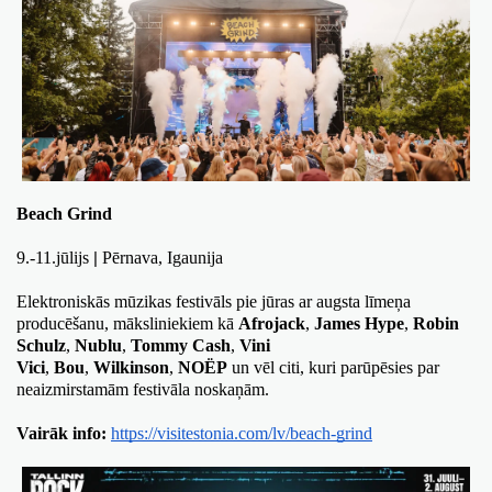
Beach Grind
9.-11.jūlijs 
Pērnava, Igaunija
| 
Elektroniskās mūzikas festivāls pie jūras ar augsta līmeņa 
producēšanu, māksliniekiem kā 
Afrojack
, 
James Hype
, 
Robin 
Schulz
, 
Nublu
, 
Tommy Cash
, 
Vini 
Vici
, 
Bou
, 
Wilkinson
, 
NOËP
 un vēl citi, kuri parūpēsies par 
neaizmirstamām festivāla noskaņām.
Vairāk info:
https://visitestonia.com/lv/beach-grind