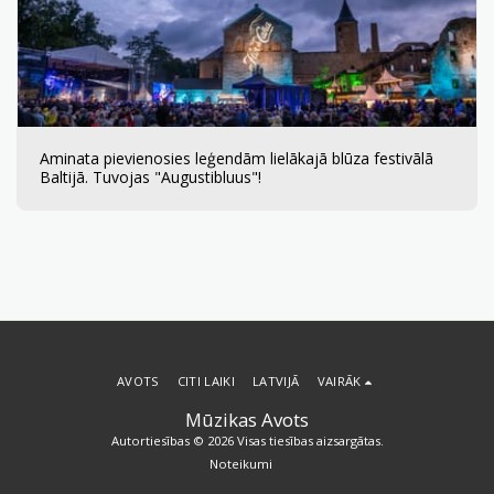
Aminata pievienosies leģendām lielākajā blūza festivālā
Baltijā. Tuvojas "Augustibluus"!
AVOTS
CITI LAIKI
LATVIJĀ
VAIRĀK
Mūzikas Avots
Autortiesības © 2026 Visas tiesības aizsargātas.
Noteikumi