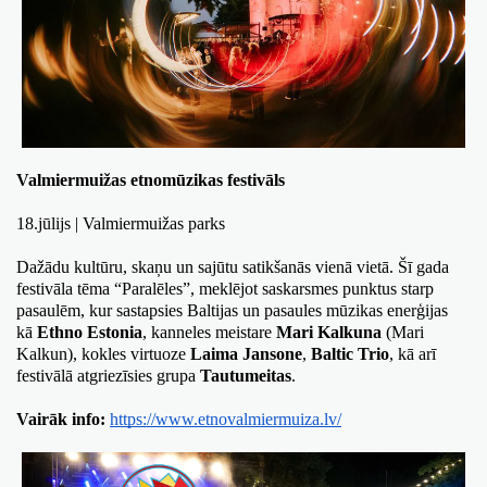
Valmiermuižas etnomūzikas festivāls
18.jūlijs | Valmiermuižas parks
Dažādu kultūru, skaņu un sajūtu satikšanās vienā vietā. Šī gada 
festivāla tēma “Paralēles”, meklējot saskarsmes punktus starp 
pasaulēm, kur sastapsies Baltijas un pasaules mūzikas enerģijas 
kā 
Ethno Estonia
, kanneles meistare 
Mari Kalkuna
(Mari 
Kalkun), kokles virtuoze 
Laima Jansone
, 
Baltic Trio
, kā arī 
festivālā atgriezīsies grupa 
Tautumeitas
.
Vairāk info: 
https://www.etnovalmiermuiza.lv/