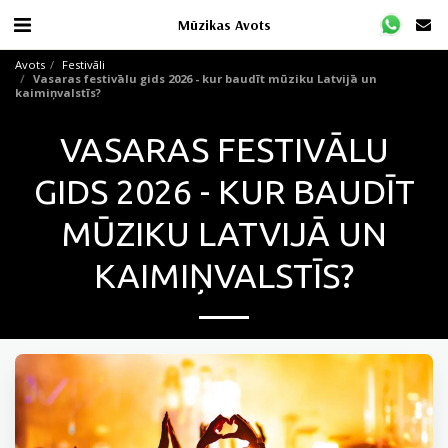
Mūzikas Avots
Avots
Festivāli
Vasaras festivālu gids 2026 - kur baudīt mūziku Latvijā un
kaimiņvalstīs?
VASARAS FESTIVĀLU
GIDS 2026 - KUR BAUDĪT
MŪZIKU LATVIJĀ UN
KAIMIŅVALSTĪS?