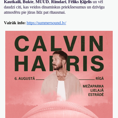
Kautkaili, 
Bukte
, 
MUUD
, 
Rīmdari
, 
Fēliks Ķīģelis
 un vēl 
daudzi citi, kas veidos dinamiskus priekšnesumus un dzīvīgu 
atmosfēru pie jūras līdz pat rītausmai.
Vairāk info:
https://summersound.lv/