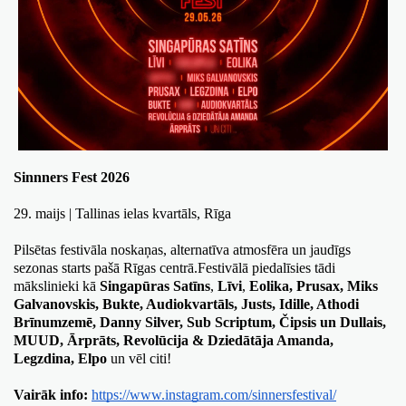
Sinnners Fest 2026
29. maijs | Tallinas ielas kvartāls, Rīga
Pilsētas festivāla noskaņas, alternatīva atmosfēra un jaudīgs 
sezonas starts pašā Rīgas centrā.
Festivālā piedalīsies tādi 
mākslinieki kā 
Singapūras Satīns
, 
Līvi
, 
Eolika, Prusax, Miks 
Galvanovskis, Bukte, Audiokvartāls, Justs, Idille, Athodi 
Brīnumzemē, Danny Silver, Sub Scriptum, Čipsis un Dullais, 
MUUD, Ārprāts, Revolūcija & Dziedātāja Amanda, 
Legzdina, Elpo
 un vēl citi!
Vairāk info:
https://www.instagram.com/sinnersfestival/