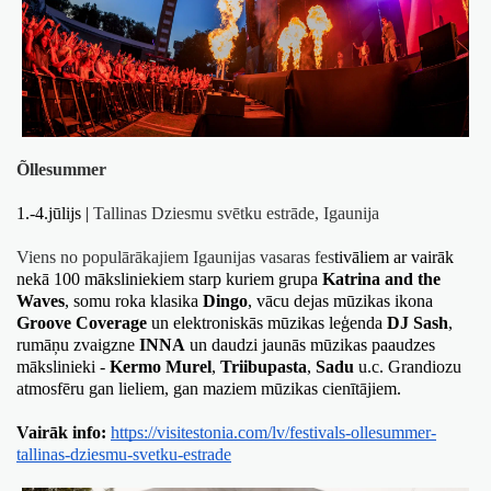
Õllesummer
1.-4.jūlijs | 
Tallinas Dziesmu svētku estrāde, Igaunija
Viens no populārākajiem Igaunijas vasaras fes
tivāliem ar vairāk 
nekā 100 māksliniekiem starp kuriem grupa 
Katrina and the 
Waves
, somu roka klasika 
Dingo
, vācu dejas mūzikas ikona 
Groove Coverage
 un elektroniskās mūzikas leģenda 
DJ Sash
, 
rumāņu zvaigzne 
INNA
 un daudzi jaunās mūzikas paaudzes 
mākslinieki - 
Kermo Murel
, 
Triibupasta
, 
Sadu
 u.c. Grandiozu 
atmosfēru gan lieliem, gan maziem mūzikas cienītājiem.
Vairāk info:
https://visitestonia.com/lv/festivals-ollesummer-
tallinas-dziesmu-svetku-estrade