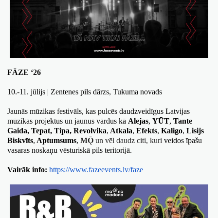
FĀZE ‘26 
10.-11. jūlijs | Zentenes pils dārzs, Tukuma novads
Jaunās mūzikas festivāls, kas pulcēs daudzveidīgus Latvijas 
mūzikas projektus un jaunus vārdus kā 
Alejas
, 
YŪT
, 
Tante 
Gaida, Tepat, Tipa,
 Revolvika
,
 Atkala
,
 Efekts
,
 Kaligo
,
 Lisijs 
Biskvīts
,
 Aptumsums
,
MǬ
 un vēl daudz citi, kuri 
veidos īpašu 
vasaras noskaņu vēsturiskā pils teritorijā. 
Vairāk info:
https://www.fazeevents.lv/faze