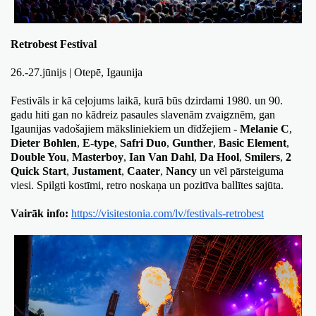
Retrobest Festival
26.-27.jūnijs | Otepē, Igaunija
Festivāls ir kā ceļojums laikā, kurā būs dzirdami 1980. un 90. 
gadu hiti gan no kādreiz pasaules slavenām zvaigznēm, gan 
Igaunijas vadošajiem māksliniekiem un dīdžejiem - 
Melanie C
, 
Dieter Bohlen
, 
E-type
, 
Safri Duo
, 
Gunther
, 
Basic Element
, 
Double You
, 
Masterboy
, 
Ian Van Dahl
, 
Da Hool
, 
Smilers
, 
2 
Quick Start
, 
Justament
, 
Caater
, 
Nancy
 un vēl pārsteiguma 
viesi. Spilgti kostīmi, retro noskaņa un pozitīva ballītes sajūta. 
Vairāk info:
https://visitestonia.com/lv/festivals-retrobest