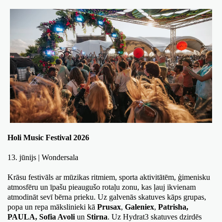
Holi Music Festival 2026
13. jūnijs | Wondersala
Krāsu festivāls ar mūzikas ritmiem, sporta aktivitātēm, ģimenisku 
atmosfēru un īpašu pieaugušo rotaļu zonu, kas ļauj ikvienam 
atmodināt sevī bērna prieku. Uz galvenās skatuves kāps grupas, 
popa un repa mākslinieki kā 
Prusax
, 
Galeniex
, 
Patrisha, 
PAULA, Sofia Avoli 
un 
Stirna
. Uz Hydrat3 skatuves dzirdēs 