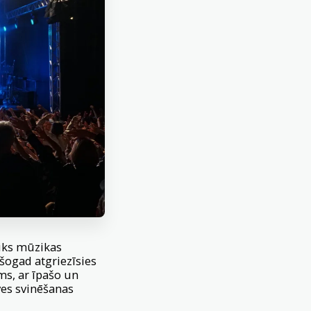
otiks mūzikas
s šogad atgriezīsies
s, ar īpašo un
ves svinēšanas