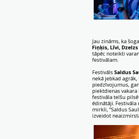
Jau zināms, ka šog
Fiņķis, Līvi, Dzelzs
tāpēc noteikti vara
festivālam.
Festivāls
Saldus Sa
nekā jebkad agrāk, 
piedzīvojumus, gan
piektdienas vakara 
festivāla telšu pils
ēdinātāji. Festivāl
mirkli, “Saldus Saul
izveidot neaizmirs