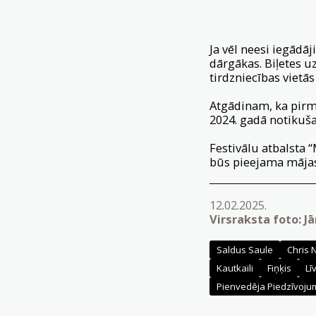
Ja vēl neesi iegādāji
dārgākas. Biļetes u
tirdzniecības vietās
Atgādinam, ka pirmai
2024. gadā notikušai
Festivālu atbalsta 
būs pieejama māja
12.02.2025.
Virsraksta foto: J
Saldus Saule
Chris 
Kautkaili
Fiņķis
Līv
Pienvedēja Piedzīvoju