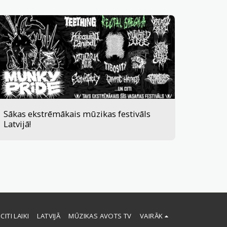
Sākas ekstrēmākais mūzikas festivāls
Latvijā!
CITI LAIKI
LATVIJĀ
MŪZIKAS AVOTS TV
VAIRĀK