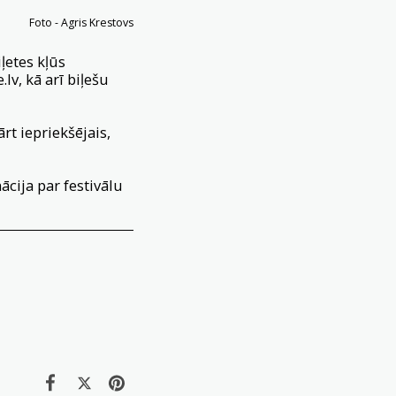
Foto - Agris Krestovs
iļetes kļūs
.lv
, kā arī biļešu
rt iepriekšējais,
ācija par festivālu