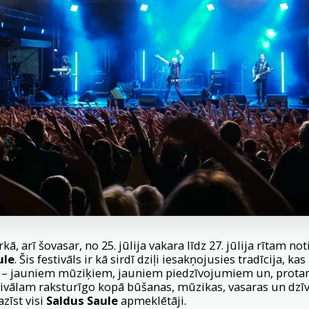
kā, arī šovasar, no 25. jūlija vakara līdz 27. jūlija rītam n
ule
. Šis festivāls ir kā sirdī dziļi iesakņojusies tradīcija, ka
du – jauniem mūziķiem, jauniem piedzīvojumiem un, protam
ivālam raksturīgo kopā būšanas, mūzikas, vasaras un dzī
azīst visi
Saldus Saule
apmeklētāji.