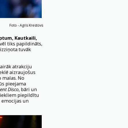
Foto - Agris Krestovs
ptum, Kautkaili,
vēl tiks papildināts,
izziņota tuvāk
airāk atrakciju
eklē aizraujošus
o malas. No
būs pieejama
lent Disco
, bāri un
iekliem piepildītu
as emocijas un