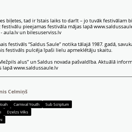
es biļetes, tad ir īstais laiks to darīt – jo tuvāk festivālam b
z festivālu pieejamas festivāla mājas lapā
www.saldussaule
 -
aula.lv
un
bilesuserviss.lv
s festivāls “Saldus Saule” notika tālajā 1987. gadā, savukā
s festivāls pulcēja īpaši lielu apmeklētāju skaitu.
“Mežpils alus” un Saldus novada pašvaldība. Aktuālā inform
s lapā
www.saldussaule.lv
ānis Celmiņš
Noah
Carnival Youth
Sub Scriptum
i
Dzelzs Vilks
mi