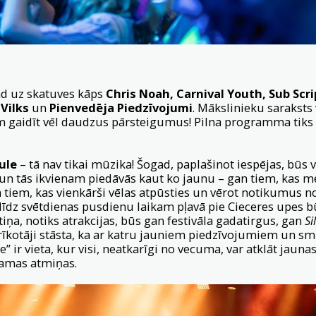
ad uz skatuves kāps
Chris Noah, Carnival Youth, Sub Scri
 Vilks
un
Pienvedēja Piedzīvojumi
. Mākslinieku saraksts 
m gaidīt vēl daudzus pārsteigumus! Pilna programma tiks 
ule
– tā nav tikai mūzika! Šogad, paplašinot iespējas, būs v
un tās ikvienam piedāvās kaut ko jaunu – gan tiem, kas m
 tiem, kas vienkārši vēlas atpūsties un vērot notikumus n
līdz svētdienas pusdienu laikam pļavā pie Cieceres upes 
ētiņa, notiks atrakcijas, būs gan festivāla gadatirgus, gan
Si
a rīkotāji stāsta, ka ar katru jauniem piedzīvojumiem un sm
e” ir vieta, kur visi, neatkarīgi no vecuma, var atklāt jaun
tamas atmiņas.