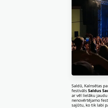
Saldū, Kalnsētas par
festivāls
Saldus Sa
ar vēl lielāku jau
nenovērtējamo fest
sajūtu, ko tik labi p