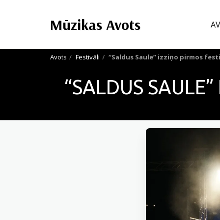
Mūzikas Avots
A
Avots
Festivāli
“Saldus Saule” izziņo pirmos fest
“SALDUS SAULE”