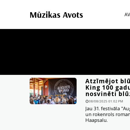
Mūzikas Avots
A
Atzīmējot bl
King 100 gadu
nosvinēti bl
08/08/2025 01:02 PM
Jau 31. festivāla "A
un rokenrols romant
Haapsalu.