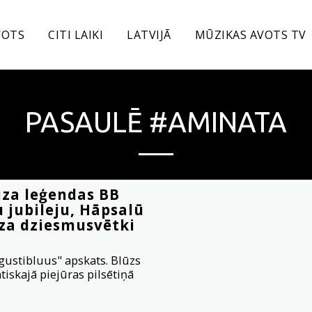
VOTS
CITI LAIKI
LATVIJĀ
MŪZIKAS AVOTS TV
PASAULĒ #AMINATA
ūza leģendas BB
 jubileju, Hāpsalū
ūza dziesmusvētki
ugustibluus" apskats. Blūzs
iskajā piejūras pilsētiņā