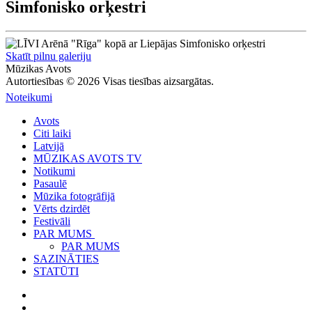
Simfonisko orķestri
Skatīt pilnu galeriju
Mūzikas Avots
Autortiesības © 2026 Visas tiesības aizsargātas.
Noteikumi
Avots
Citi laiki
Latvijā
MŪZIKAS AVOTS TV
Notikumi
Pasaulē
Mūzika fotogrāfijā
Vērts dzirdēt
Festivāli
PAR MUMS
PAR MUMS
SAZINĀTIES
STATŪTI