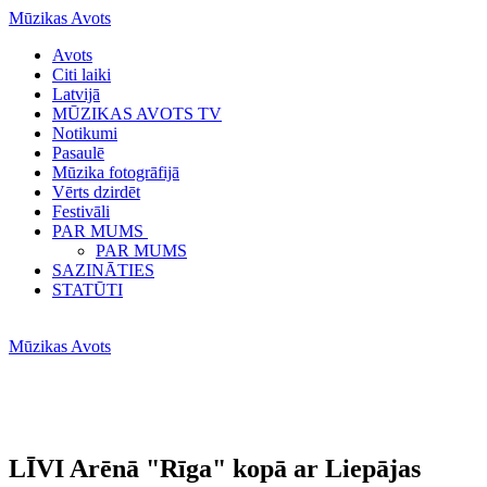
Mūzikas Avots
Avots
Citi laiki
Latvijā
MŪZIKAS AVOTS TV
Notikumi
Pasaulē
Mūzika fotogrāfijā
Vērts dzirdēt
Festivāli
PAR MUMS
PAR MUMS
SAZINĀTIES
STATŪTI
Mūzikas Avots
LĪVI Arēnā "Rīga" kopā ar Liepājas