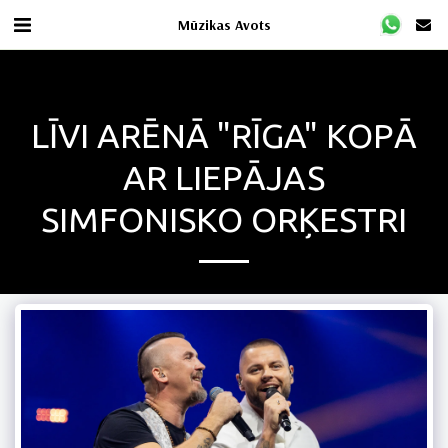
Mūzikas Avots
LĪVI ARĒNĀ "RĪGA" KOPĀ
AR LIEPĀJAS
SIMFONISKO ORĶESTRI