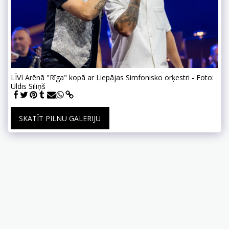
LĪVI Arēnā "Rīga" kopā ar Liepājas Simfonisko orķestri - Foto:
Uldis Siliņš
SKATĪT PILNU GALERIJU