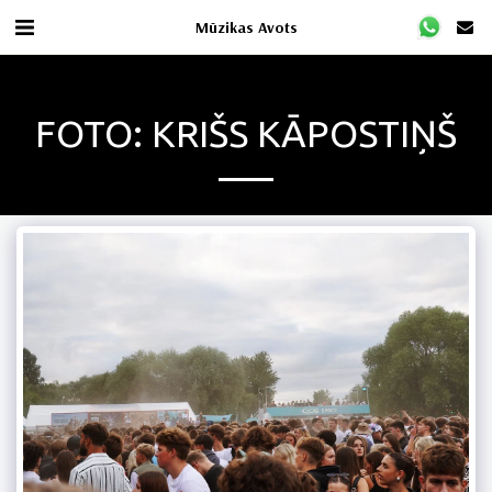
Mūzikas Avots
FOTO: KRIŠS KĀPOSTIŅŠ