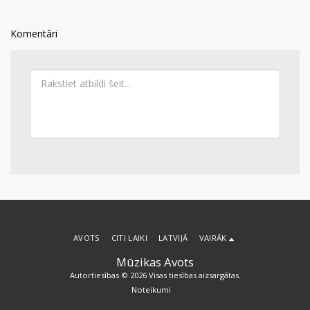
Komentāri
AVOTS
CITI LAIKI
LATVIJĀ
VAIRĀK
Mūzikas Avots
Autortiesības © 2026 Visas tiesības aizsargātas.
Noteikumi