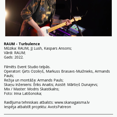
RAUM - Turbulence
Mūzika: RAUM, JJ Lush, Kaspars Ansons;
Vārdi: RAUM;
Gads: 2022.
Filmēts
Event Studio
telpās.
Operatori: Ģirts Ozoliņš, Markuss Brasavs-Muižnieks, Armands
Pauls;
Režija un montāža: Armands Pauls;
Skaņu Inženieris: Ēriks Anaitis; Asistē: Mārtiņš Dunajevs;
Mix / Master: Modris Skaistkalns;
Foto: Irina Latišonoka;
Raidījuma tehniskais atbalsts:
www.skanagaisma.lv
Iespēja atbalstīt projektu:
AvotsPatreon