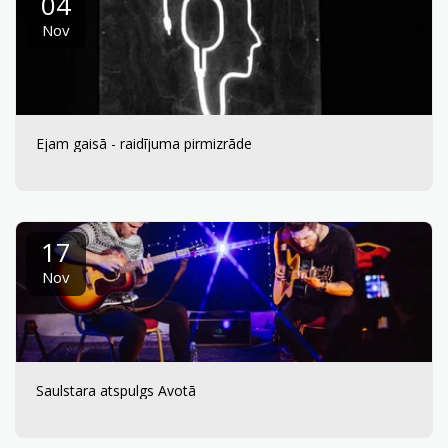
04
Nov
Ejam gaisā - raidījuma pirmizrāde
17
Nov
Saulstara atspulgs Avotā