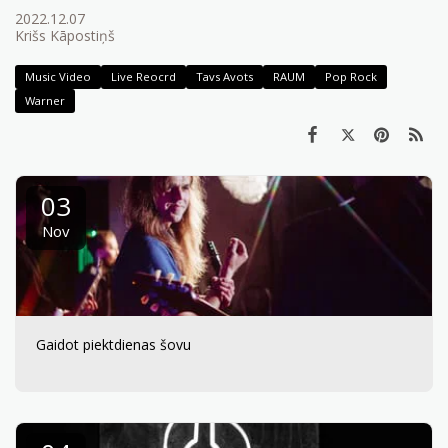
2022.12.07
Krišs Kāpostiņš
Music Video
Live Reocrd
Tavs Avots
RAUM
Pop Rock
Warner
03
Nov
Gaidot piektdienas šovu