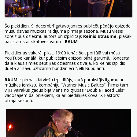
Šo piektdien, 9. decembrī gatavojamies publicēt pēdējo epizodei
mūsu dzīvās mūzikas raidījuma pirmajā sezonā. Mūsu viesis
šoreiz būs dziesmu autors un izpildītājs
Reinis Straume
, plašāk
pazīstams ar skatuves vārdu -
RAUM
.
Piektdienas vakarā, plkst. 19:00 ienāc
šeit portālā
vai mūsu
YouTube kanālā
, kur publicēsim epizodi pilnā garumā. Koncerta
daļā klausīsimies septiņas dziesmas dzīvajā, ko Reinis izpildīs
duetā ar savu uzticamo bundzinieci Nelli Bubujantu.
RAUM
ir pirmais latviešu izpildītājs, kurš parakstījis līgumu ar
mūzikas ierakstu kompāniju “Warner Music Baltics”. Pirms tam
viņš vairākus gadus bija viens no grupas “Double Faced Eels”
vadošajiem dalībniekiem, kā arī piedalījies šova “X Faktors”
otrajā sezonā.