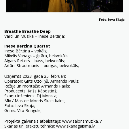
Foto: Ieva Skuja
Breathe Breathe Deep
Vārdi un Mūzika – Inese Bērziņa;
Inese Berziņa Quartet
Inese Bērziņa – vokāls;
Miķelis Vanags – ģitāra, bekvokāls;
Aigars Reiters – bass, bekvokāls;
Artūrs Strautmanis – bungas, bekvokāls;
Uzņemts 2023. gada 25. februārī;
Operatori: Ģirts Ozoliņš, Armands Pauls;
Režija un montāža: Armands Pauls;
Producents: Krišs Kāpostiņš;
Skaņu Inženieris: DJ Monsta;
Mix / Master: Modris Skaistkalns;
Foto: Ieva Skuja;
Grims: Vita Bringule;
Projekta galvenais atbalstītājs:
www.salonsmuzika.lv
Skaņas un ierakstu tehnika:
www.skanagaisma.lv