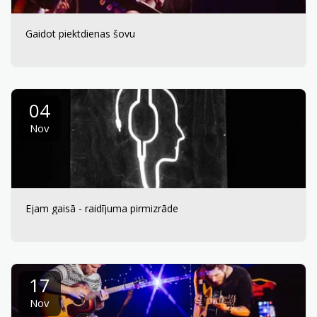
Gaidot piektdienas šovu
04
Nov
Ejam gaisā - raidījuma pirmizrāde
17
Nov