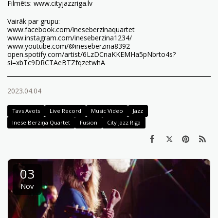
Filmēts:
www.cityjazzriga.lv
Vairāk par grupu:
www.facebook.com/ineseberzinaquartet
www.instagram.com/ineseberzina1234/
www.youtube.com/@ineseberzina8392
open.spotify.com/artist/6LzDCnaKKEMHa5pNbrto4s?
si=xbTc9DRCTAeBTZfqzetwhA
2023.04.04
Tavs Avots
Live Record
Music Video
Jazz
Inese Berziņa Quartet
Fusion
City Jazz Riga
03
Nov