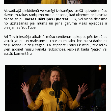
Aizvadītajā piektdienā veiksmīgi izskanējusi trešā epizode mūsu
dzīvās mūzikas raidījuma otrajā sezonā, kad tikāmies ar klasiskā
džeza grupu
Ineses Bērziņas Quartet
. Lūk, vēl viena dziesma
no uzstāšanās pie mums un pilnā garumā visas epizodes ir
pieejamas
YouTube
.
Arī Tev ir iespēja atbalstīt mūsu centienus apkopot pēc iespējas
vairāk grupu un mākslinieku Latvijas mūzikā, kas aktīvi darbojas
tieši šobrīd un tieši tagad. Lai stiprinātu mūsu kustību, tev atliek
vien abonēt
mūsu kanālu
(subscribe), iespiest kādu "patīk" vai
atstāt komentāru.