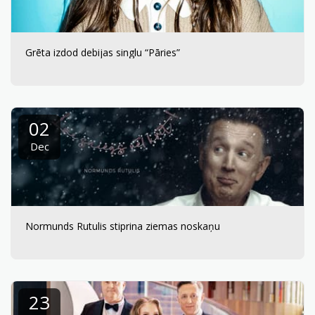
Grēta izdod debijas singlu “Pāries”
02
Dec
Normunds Rutulis stiprina ziemas noskaņu
23