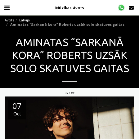
Mūzikas Avots
Avots
Latvijā
Aminatas “Sarkanā kora” Roberts uzsāk solo skatuves gaitas
AMINATAS “SARKANĀ
KORA” ROBERTS UZSĀK
SOLO SKATUVES GAITAS
07
Oct
07
Oct