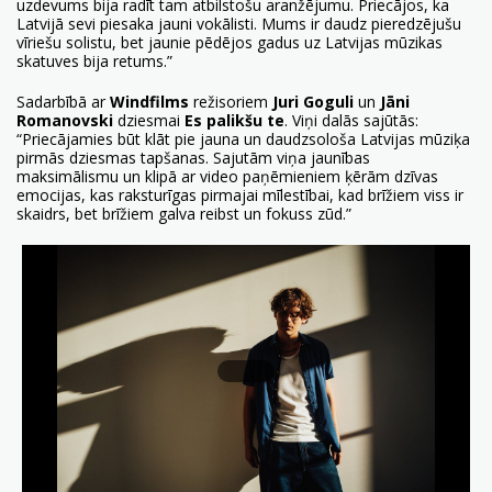
uzdevums bija radīt tam atbilstošu aranžējumu. Priecājos, ka
Latvijā sevi piesaka jauni vokālisti. Mums ir daudz pieredzējušu
vīriešu solistu, bet jaunie pēdējos gadus uz Latvijas mūzikas
skatuves bija retums.”
Sadarbībā ar
Windfilms
režisoriem
Juri Goguli
un
Jāni
Romanovski
dziesmai
Es palikšu te
. Viņi dalās sajūtās:
“Priecājamies būt klāt pie jauna un daudzsološa Latvijas mūziķa
pirmās dziesmas tapšanas. Sajutām viņa jaunības
maksimālismu un klipā ar video paņēmieniem ķērām dzīvas
emocijas, kas raksturīgas pirmajai mīlestībai, kad brīžiem viss ir
skaidrs, bet brīžiem galva reibst un fokuss zūd.”