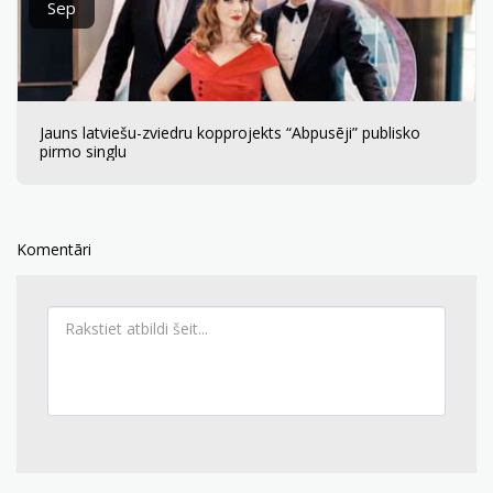
Sep
Jauns latviešu-zviedru kopprojekts “Abpusēji” publisko
pirmo singlu
Komentāri