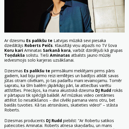
Ar dziesmu
Es palikšu te
Latvijas mūzikā sevi piesaka
dziedātājs
Roberts Peičs
. Klausītāji viņu atpazīs no TV šova
Koru kari
Aminatas
Sarkanā kora
, varbūt dzirdējuši kā grupas
Toņdakša
solistu. Tieši
Aminatas
atbalsts jauno mūziķi
iedvesmojis solo karjeras uzsākšanai.
Dziesmas
Es palikšu te
pirmsākumi meklējami pirms pāris
gadiem, kad biju pirmo reizi iemīlējies un baidījos atklāt savas
jūtas otram cilvēkam, jo tas padarītu mani ievainojamu. Tomēr
sapratu, ka šīm bailēm jāpārkāpj pāri, lai attiecības varētu
attīstīties. Priecājos, ka mana akustiskā dziesma
DJ Rudd
rokās
ir pārtapusi tik spēcīgā balādē. Arī mūzikas video centāmies
attēlot šo nesatikšanos – divi cilvēki pamana viens otru, bet
baidās tuvoties. Kā tas atrisināsies, skatieties video!” – stāsta
Roberts.
Dziesmas producents
DJ Rudd
piebilst: “Ar Robertu satikos
pateicoties Aminatai. Roberts atnesa skaņdarbu, un mans