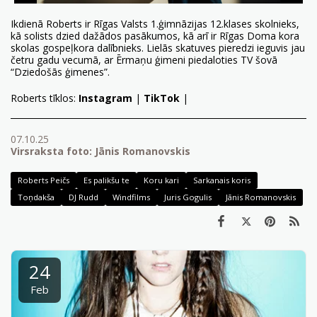
Ikdienā Roberts ir Rīgas Valsts 1.ģimnāzijas 12.klases skolnieks,
kā solists dzied dažādos pasākumos, kā arī ir Rīgas Doma kora
skolas gospeļkora dalībnieks. Lielās skatuves pieredzi ieguvis jau
četru gadu vecumā, ar Ērmaņu ģimeni piedaloties TV šovā
“Dziedošās ģimenes”.
Roberts tīklos:
Instagram
|
TikTok
|
07.10.25
Virsraksta foto: Jānis Romanovskis
Roberts Peičs
Es palikšu te
Koru kari
Sarkanais koris
Toņdakša
DJ Rudd
Windfilms
Juris Gogulis
Jānis Romanovskis
24
Feb