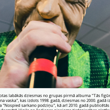
tas labākās dziesmas no grupas pirmā albuma "Tās figūriņ
ana vaska", kas izdots 1998. gadā, dziesmas no 2000. gadā 
 "Nospied sarkano podziņu", kā arī 2010. gadā publicētās 