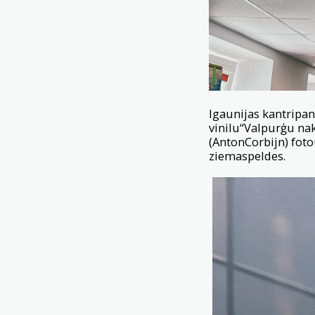
Igaunijas kantripan
vinilu“Valpurģu nak
(AntonCorbijn) foto
ziemaspeldes.