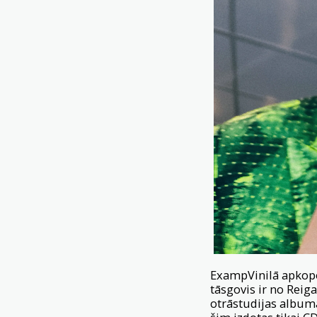
ExampVinilā apkopo
tāsgovis ir no Reig
otrāstudijas albuma