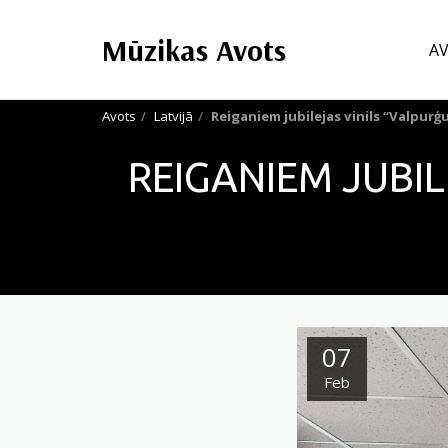
Mūzikas Avots
A
Avots
Latvijā
Reiganiem jubilejas vinils “Valpur
REIGANIEM JUBIL
07
Feb