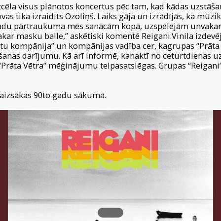
cēla visus plānotos koncertus pēc tam, kad kādas uzstāša
vas tika izraidīts Ozoliņš. Laiks gāja un izrādījās, ka mūzi
adu pārtraukuma mēs sanācām kopā, uzspēlējām unvakar 
ar masku balle,” askētiski komentē Reigani.Vinila izdevēji
tu kompānija” un kompānijas vadība cer, kagrupas “Prāta V
zdošanas darījumu. Kā arī informē, kanaktī no ceturtdienas 
Prāta Vētra” mēģinājumu telpasatslēgas. Grupas “Reigani” 
aizsākās 90to gadu sākumā.