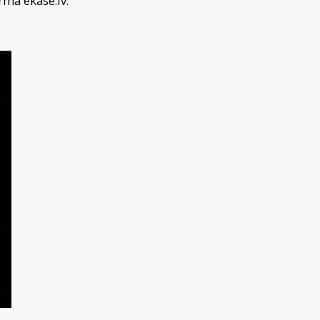
formā
ekase.lv
.