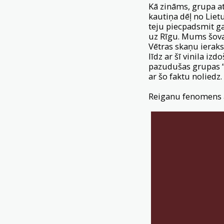
Kā zināms, grupa at
kautiņa dēļ no Lietu
teju piecpadsmit g
uz Rīgu. Mums šovak
Vētras skaņu ieraks
līdz ar šī vinila i
pazudušas grupas “
ar šo faktu noliedz.
Reiganu fenomens 