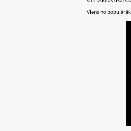
šim izdotas tikai C
Viens no populārā