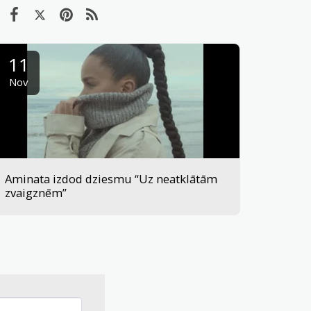
11
Nov
Aminata izdod dziesmu “Uz neatklātām
zvaigznēm”