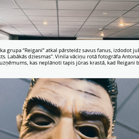
ka grupa “Reigani” atkal pārsteidz savus fanus, izdodot ju
ts. Labākās dziesmas”. Vinila vāciņu rotā fotogrāfa Anton
uzņēmums, kas neplānoti tapis jūras krastā, kad Reigani 