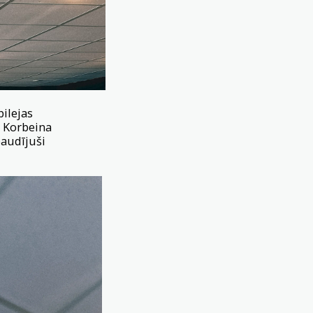
bilejas
a Korbeina
baudījuši