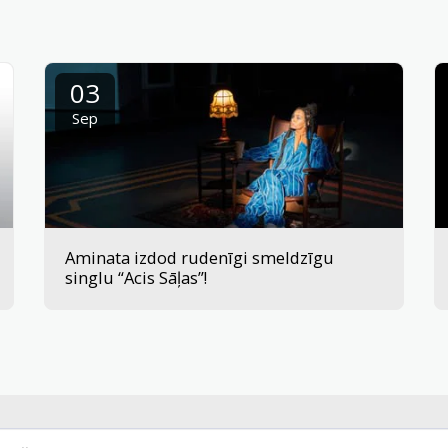
03
Sep
Aminata izdod rudenīgi smeldzīgu
singlu “Acis Sāļas”!