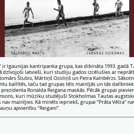
ir Igaunijas kantripanka grupa, kas dibināta 1993. gadā Tal
ā dzīvojoši latvieši, kuri studiju gados izcēlušies ar neprā
omārs Štubis, Mārtiņš Ozoliņš un Petra Kalnbērzs. Sākotn
ntu ballītēs, taču tad grupas tēls mainījās un tās dalībniek
 prezidenta Ronalda Reigana maskās. Pēcāk grupai pievien
sons, kuri mūziku studējuši Stokholmas Tautas augstsko
 nav mainījies. Kā minēts iepriekš, grupai “Prāta Vētra” n
auņu apvienību “Reigani”.