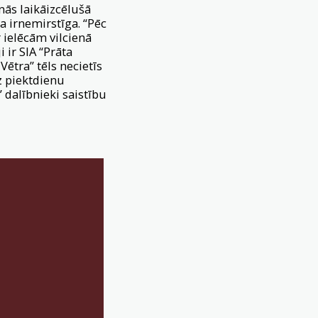
nās laikāizcēlušā
ka irnemirstīga. “Pēc
ielēcām vilcienā
 ir SIA “Prāta
ētra” tēls necietīs
uz piektdienu
dalībnieki saistību