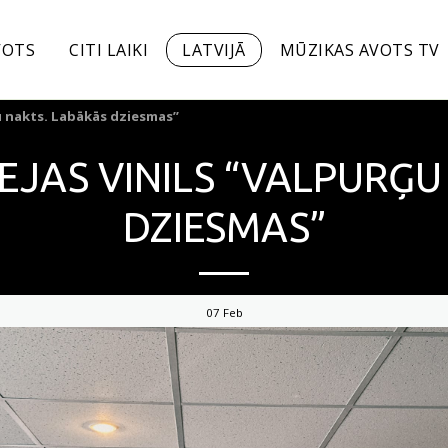
VOTS
CITI LAIKI
LATVIJĀ
MŪZIKAS AVOTS TV
ģu nakts. Labākās dziesmas”
EJAS VINILS “VALPURĢU
DZIESMAS”
07
Feb