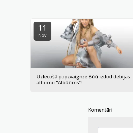
11
Nov
Uzlecošā popzvaignze Būū izdod debijas
albumu “Albūūms”!
Komentāri