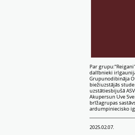
Par grupu:"Reigani" 
dalībnieki irIgaunij
Grupunodibināja Ot
biežiuzstājās stude
uzstātiesbijušā ASV
Akupersun Uve Sven
brīžagrupas sastāvs
ardumpiniecisko ig
2025.02.07.