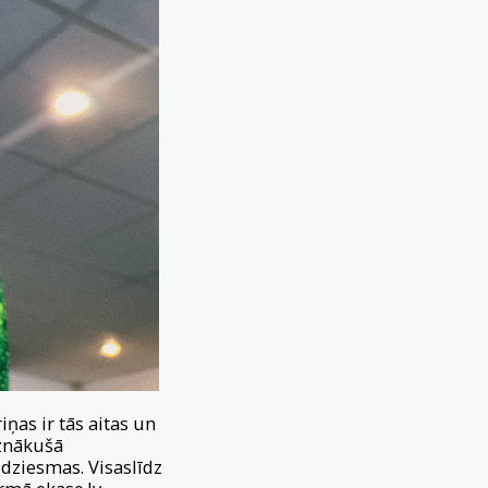
as ir tās aitas un
iznākušā
dziesmas. Visaslīdz