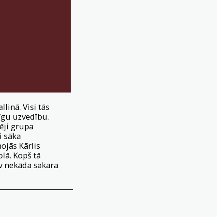
linā. Visi tās
tīgu uzvedību.
ēji grupa
i sāka
ojās Kārlis
lā. Kopš tā
av nekāda sakara