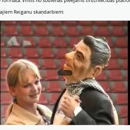
D formātā. Vinils no šodienas pieejams tirdzniecības plat
kajiem Reiganu skaņdarbiem: