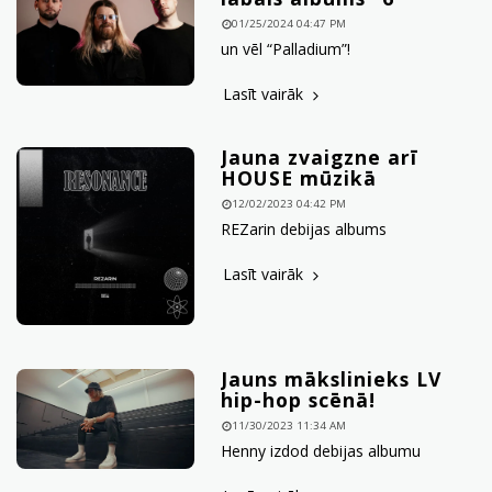
01/25/2024 04:47 PM
un vēl “Palladium”!
Lasīt vairāk
Jauna zvaigzne arī
HOUSE mūzikā
12/02/2023 04:42 PM
REZarin debijas albums
Lasīt vairāk
Jauns mākslinieks LV
hip-hop scēnā!
11/30/2023 11:34 AM
Henny izdod debijas albumu