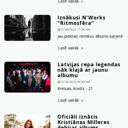
Lasīt vairāk
Iznākusi N'Works
"Ritmosfēra"
11/28/2023 11:00 AM
Jau piektais remiksu albums karjerā
Lasīt vairāk
Latvijas repa leģendas
nāk klajā ar jaunu
albumu
11/16/2023 09:58 AM
Kreisais Krasts - 21
Lasīt vairāk
Oficiāli iznācis
Kristiānas Milleres
debijas albums