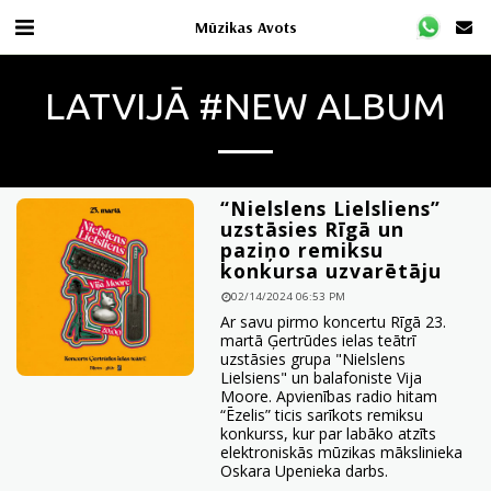
Mūzikas Avots
LATVIJĀ #NEW ALBUM
“Nielslens Lielsliens”
uzstāsies Rīgā un
paziņo remiksu
konkursa uzvarētāju
02/14/2024 06:53 PM
Ar savu pirmo koncertu Rīgā 23.
martā Ģertrūdes ielas teātrī
uzstāsies grupa "Nielslens
Lielsiens" un balafoniste Vija
Moore. Apvienības radio hitam
“Ēzelis” ticis sarīkots remiksu
konkurss, kur par labāko atzīts
elektroniskās mūzikas mākslinieka
Oskara Upenieka darbs.