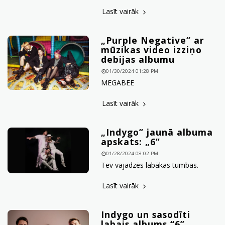
Lasīt vairāk
„Purple Negative” ar
mūzikas video izziņo
debijas albumu
01/30/2024 01:28 PM
MEGABEE
Lasīt vairāk
„Indygo” jaunā albuma
apskats: „6”
01/28/2024 08:02 PM
Tev vajadzēs labākas tumbas.
Lasīt vairāk
Indygo un sasodīti
labais albums “6”