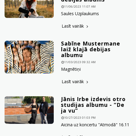
11/06/2023 11:07 AM
Saules Uzplaukums
Lasīt vairāk
Sabīne Mustermane
laiž klajā debijas
albumu
11/03/2023 09:32 AM
Magnētiņi
Lasīt vairāk
Jānis Irbe izdevis otro
studijas albumu - “De
ja vu”
10/27/2023 01:03 PM
Aicina uz koncertu "Atmodā" 16.11