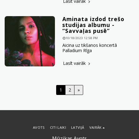
Lasīt vairāk
Aminata izdod trešo
studijas albumu -
“Savvaļas pusē”
10/18/2023 12:58 PM
Aicina uz tikšanos koncertā
Palladium Rīga
Lasīt vairāk
1
2
»
AVOTS
CITI LAIKI
LATVIJĀ
VAIRĀK
Mūzikas Avots